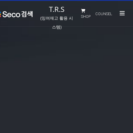
T.R.S
COUNSEL
SHOP
(잉여재고 활용 시
스템)