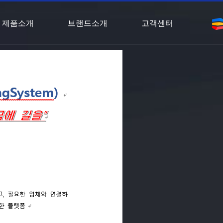
제품소개
브랜드소개
고객센터