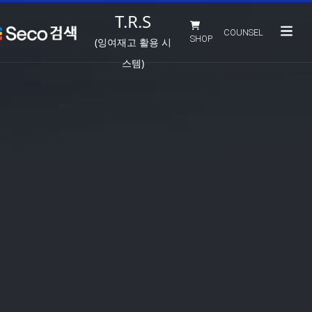
T.R.S
COUNSEL
SHOP
(잉여재고 활용 시
스템)