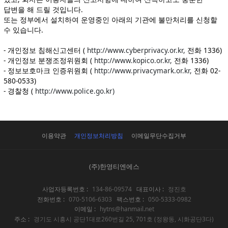
답변을 해 드릴 것입니다.
또는 정부에서 설치하여 운영중인 아래의 기관에 불만처리를 신청할
수 있습니다.
- 개인정보 침해신고센터 (
http://www.cyberprivacy.or.kr,
전화 1336)
- 개인정보 분쟁조정위원회 (
http://www.kopico.or.kr,
전화 1336)
- 정보보호마크 인증위원회 (
http://www.privacymark.or.kr,
전화 02-
580-0533)
- 경찰청 (
http://www.police.go.kr)
이용약관
개인정보처리방침
이메일무단수집거부
(주)한영티엔에스
사업자등록번호 :
134-86-09574
대표이사 :
정진호
전화번호 :
070-5106-6303
팩스번호 :
050-5333-0982
이메일 :
hytns@hanmail.net
주소 :
경기도 시흥시 공단1대로260번길 25, 701호 (정왕동, 시화공단3다)